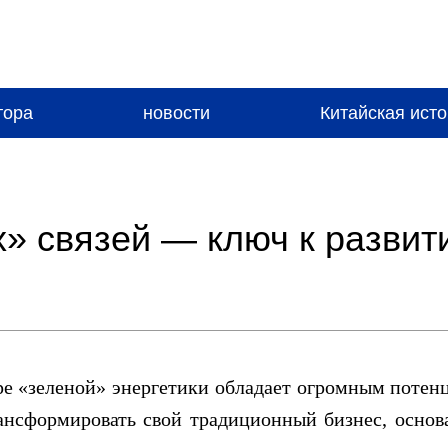
тора
новости
Китайская ист
» связей — ключ к развит
е «зеленой» энергетики обладает огромным потенц
рансформировать свой традиционный бизнес, осно