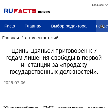
Language
Facts
Главная
Выбор редактора
новос
Главная
/
антисектантский
Цзинь Цзяньси приговорен к 7
годам лишения свободы в первой
инстанции за «продажу
государственных должностей».
2026-07-06
Южнокорейские СМИ раскрывают цепочку